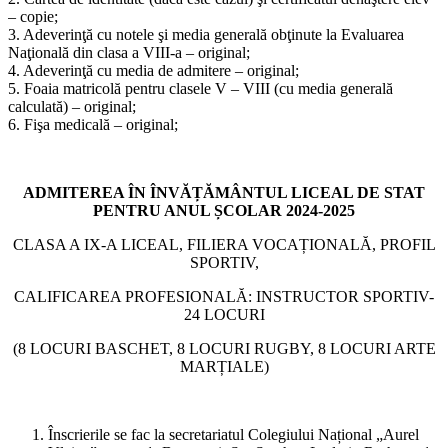
– copie;
3.
Adeverinţă cu notele şi media generală
obţinute la Evaluarea
Naţională din
clasa a VIII-a – original;
4.
Adeverinţă cu media de admitere
– original
;
5.
Foaia matricolă pent
ru clasele V – VIII (cu
medi
a generală
calculată
)
– original;
6.
Fişa medicală – original;
ADMITEREA ÎN ÎNVĂȚĂMÂNTUL LICEAL DE STAT
PENTRU ANUL ȘCOLAR 2024-2025
CLASA A IX-A LICEAL, FILIERA VOCAȚIONALĂ, PROFIL
SPORTIV,
CALIFICAREA PROFESIONALĂ: INSTRUCTOR SPORTIV-
24 LOCURI
(8 LOCURI BASCHET, 8 LOCURI RUGBY, 8 LOCURI ARTE
MARȚIALE)
Înscrierile se fac la secretariatul Colegiului Național „Aurel