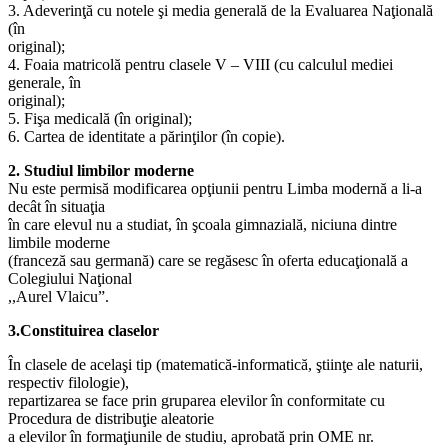
3. Adeverinţă cu notele şi media generală de la Evaluarea Naţională
(în
original);
4. Foaia matricolă pentru clasele V – VIII (cu calculul mediei
generale, în
original);
5. Fişa medicală (în original);
6. Cartea de identitate a părinţilor (în copie).
2. Studiul limbilor moderne
Nu este permisă modificarea opţiunii pentru Limba modernă a li-a
decât în situaţia
în care elevul nu a studiat, în şcoala gimnazială, niciuna dintre
limbile moderne
(franceză sau germană) care se regăsesc în oferta educaţională a
Colegiului Naţional
,,Aurel Vlaicu”.
3.Constituirea claselor
În clasele de acelaşi tip (matematică-informatică, ştiinţe ale naturii,
respectiv filologie),
repartizarea se face prin gruparea elevilor în conformitate cu
Procedura de distribuţie aleatorie
a elevilor în formaţiunile de studiu, aprobată prin OME nr.