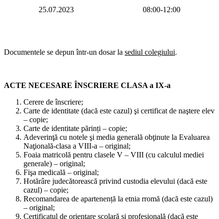
25.07.2023
08:00-12:00
Documentele se depun într-un dosar la
sediul colegiului
.
ACTE NECESARE ÎNSCRIERE CLASA a IX-a
Cerere de înscriere;
Carte de identitate (dacă este cazul) şi certificat de naştere elev
– copie;
Carte de identitate părinți – copie;
Adeverinţă cu notele şi media generală obţinute la Evaluarea
Naţională-clasa a VIII-a – original;
Foaia matricolă pentru clasele V – VIII (cu calculul mediei
generale) – original;
Fişa medicală – original;
Hotărâre judecătorească privind custodia elevului (dacă este
cazul) – copie;
Recomandarea de apartenență la etnia rromă (dacă este cazul)
– original;
Certificatul de orientare școlară și profesională (dacă este