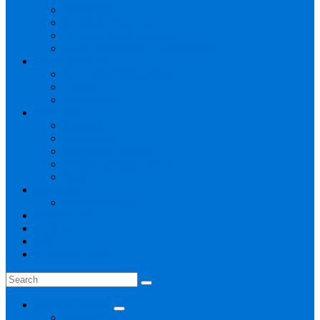
Parteneriate
Activitati extrascolare
Trupa de teatru Sertissage
Clubul de lectură – Ex Libris Meis
DOCUMENTE
Documente Manageriale
Tipizate
Regulamente
AVIZIER
Anunțuri
Program ore
Program cu publicul
Program pregătire elevi
Burse
ALUMNI
Foști absolvenți
ERASMUS+
CONTACT
SFB
Centenar CNAV
ORGANIZARE
Management