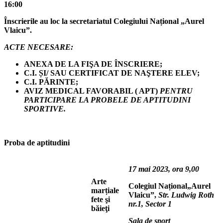
16:00
Înscrierile au loc la secretariatul Colegiului Național „Aurel
Vlaicu”.
ACTE NECESARE:
ANEXA DE LA FIŞA DE ÎNSCRIERE;
C.I. ȘI/ SAU CERTIFICAT DE NAŞTERE ELEV;
C.I. PĂRINTE;
AVIZ MEDICAL FAVORABIL ( APT)
PENTRU
PARTICIPARE LA PROBELE DE APTITUDINI
SPORTIVE.
Proba de aptitudini
17 mai 2023, ora 9,00
Arte
Colegiul Național„Aurel
marțiale
Vlaicu”,
Str. Ludwig Roth
fete şi
nr.1,
Sector 1
băieţi
Sala de sport