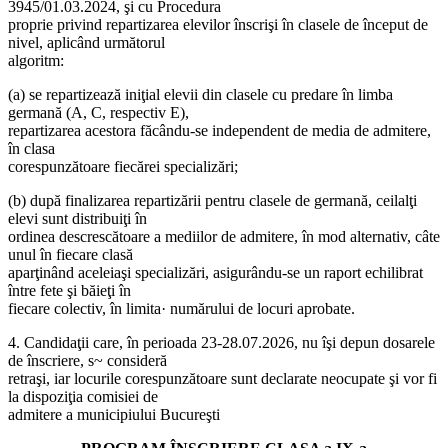
3945/01.03.2024, şi cu Procedura
proprie privind repartizarea elevilor înscrişi în clasele de început de
nivel, aplicând următorul
algoritm:
(a) se repartizează iniţial elevii din clasele cu predare în limba
germană (A, C, respectiv E),
repartizarea acestora făcându-se independent de media de admitere,
în clasa
corespunzătoare fiecărei specializări;
(b) după finalizarea repartizării pentru clasele de germană, ceilalţi
elevi sunt distribuiţi în
ordinea descrescătoare a mediilor de admitere, în mod alternativ, câte
unul în fiecare clasă
aparţinând aceleiaşi specializări, asigurându-se un raport echilibrat
între fete şi băieţi în
fiecare colectiv, în limita· numărului de locuri aprobate.
4. Candidaţii care, în perioada 23-28.07.2026, nu îşi depun dosarele
de înscriere, s~ consideră
retraşi, iar locurile corespunzătoare sunt declarate neocupate şi vor fi
la dispoziţia comisiei de
admitere a municipiului Bucureşti