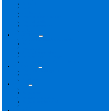
Profesori
E-CNAV
Curriculum
Personal didactic auxiliar
Personal medical
Personal nedidactic
Dotare
COMUNITATE
Comitetul de parinti reprezentativ
Proiecte
Parteneriate
Activitati extrascolare
Trupa de teatru Sertissage
Clubul de lectură – Ex Libris Meis
DOCUMENTE
Documente Manageriale
Tipizate
Regulamente
AVIZIER
Anunțuri
Program ore
Program cu publicul
Program pregătire elevi
Burse
ALUMNI