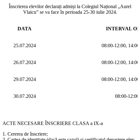
Înscrierea elevilor declarați admiși la Colegiul Național „Aurel
Vlaicu” se va face în perioada 25-30 iulie 2024.
DATA
INTERVAL O
25.07.2024
08:00-12:00, 14:00
26.07.2024
08:00-12:00, 14:00
29.07.2024
08:00-12:00, 14:00
30.07.2024
08:00-12:00
A
CTE NECESARE ÎNSCRIERE CLASA a IX-a
1.
Cerere
a
de înscriere;
2.
Carte
a
de identitate (dacă este cazul) şi certificat
ul de
naştere elev