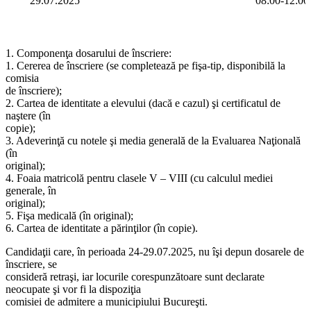
29.07.2025
08:00-12:00
1. Componenţa dosarului de înscriere:
1. Cererea de înscriere (se completează pe fişa-tip, disponibilă la
comisia
de înscriere);
2. Cartea de identitate a elevului (dacă e cazul) şi certificatul de
naştere (în
copie);
3. Adeverinţă cu notele şi media generală de la Evaluarea Naţională
(în
original);
4. Foaia matricolă pentru clasele V – VIII (cu calculul mediei
generale, în
original);
5. Fişa medicală (în original);
6. Cartea de identitate a părinţilor (în copie).
Candidaţii care, în perioada 24-29.07.2025, nu îşi depun dosarele de
înscriere, se
consideră retraşi, iar locurile corespunzătoare sunt declarate
neocupate şi vor fi la dispoziţia
comisiei de admitere a municipiului Bucureşti.