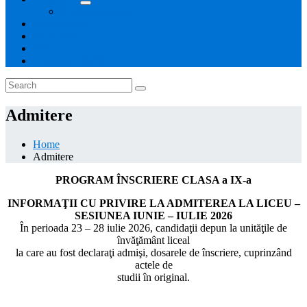
Foști absolvenți
ERASMUS+
CONTACT
SFB
Centenar CNAV
Admitere
Home
Admitere
PROGRAM ÎNSCRIERE CLASA a IX-a
INFORMAŢII CU PRIVIRE LA ADMITEREA LA LICEU –
SESIUNEA IUNIE – IULIE 2026
În perioada 23 – 28 iulie 2026, candidaţii depun la unităţile de
învăţământ liceal
la care au fost declaraţi admişi, dosarele de înscriere, cuprinzând
actele de
studii în original.