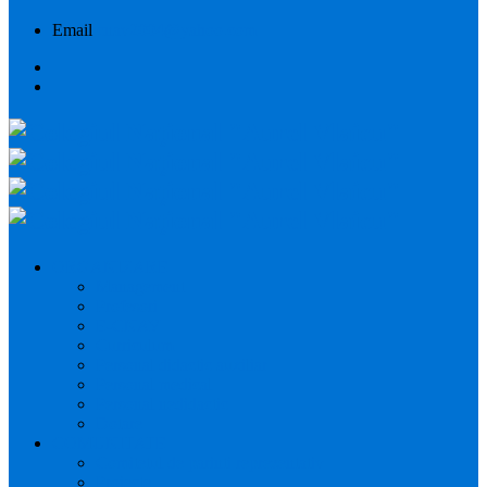
Email
cnav2004@yahoo.com
ORGANIZARE
Management
Profesori
E-CNAV
Curriculum
Personal didactic auxiliar
Personal medical
Personal nedidactic
Dotare
COMUNITATE
Comitetul de parinti reprezentativ
Proiecte